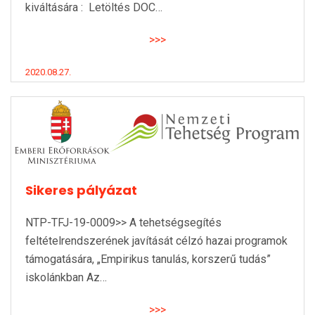
kiváltására : Letöltés DOC…
>>>
2020.08.27.
Sikeres pályázat
NTP-TFJ-19-0009>> A tehetségsegítés
feltételrendszerének javítását célzó hazai programok
támogatására, „Empirikus tanulás, korszerű tudás”
iskolánkban Az…
>>>