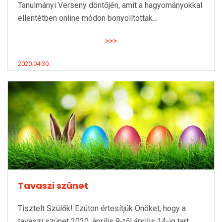
Tanulmányi Verseny döntőjén, amit a hagyományokkal
ellentétben online módon bonyolítottak…
>>>
2020.04.30.
Tavaszi szünet
Tisztelt Szülők! Ezúton értesítjük Önöket, hogy a
tavaszi szünet 2020. április 9-től április 14-ig tart.…