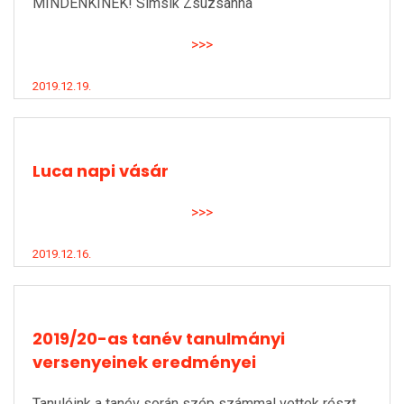
MINDENKINEK! Simsik Zsuzsanna
>>>
2019.12.19.
Luca napi vásár
>>>
2019.12.16.
2019/20-as tanév tanulmányi
versenyeinek eredményei
Tanulóink a tanév során szép számmal vettek részt