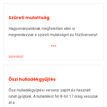
Szüreti mulattság
Hagyományainknak megfelelően idén is
megrendezzük a szüreti mulatságot és főzőversenyt
>>>
2019.09.07.
Őszi hulladékgyűjtés
Őszi hulladékgyűjtési verseny: papírt és használt
ruhát gyűjtünk. A hulladékot fél 8-tól 17 óráig vesszük
át a…