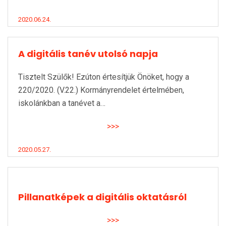
2020.06.24.
A digitális tanév utolsó napja
Tisztelt Szülők! Ezúton értesítjük Önöket, hogy a
220/2020. (V.22.) Kormányrendelet értelmében,
iskolánkban a tanévet a…
>>>
2020.05.27.
Pillanatképek a digitális oktatásról
>>>