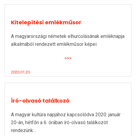
Kitelepítési emlékműsor
A magyarországi németek elhurcolásának emléknapja
alkalmából rendezett emlékműsor képei:
>>>
2020.01.20.
Író-olvasó találkozó
A magyar kultúra napjához kapcsolódva 2020. január
20-án, hétfőn a 6. órában író-olvasó találkozót
rendezünk…