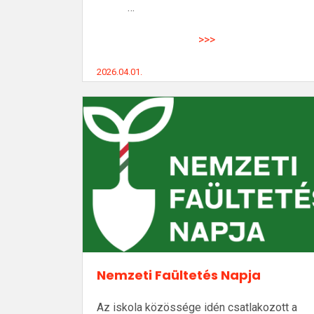
…
>>>
2026.04.01.
Nemzeti Faültetés Napja
Az iskola közössége idén csatlakozott a