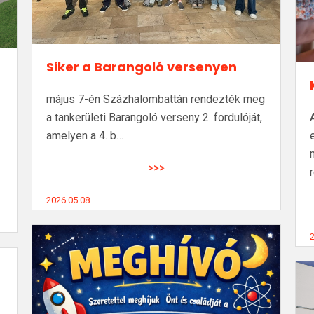
Siker a Barangoló versenyen
május 7-én Százhalombattán rendezték meg
a tankerületi Barangoló verseny 2. fordulóját,
amelyen a 4. b…
>>>
2026.05.08.
2