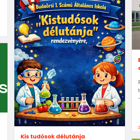
2
Kis tudósok délutánja