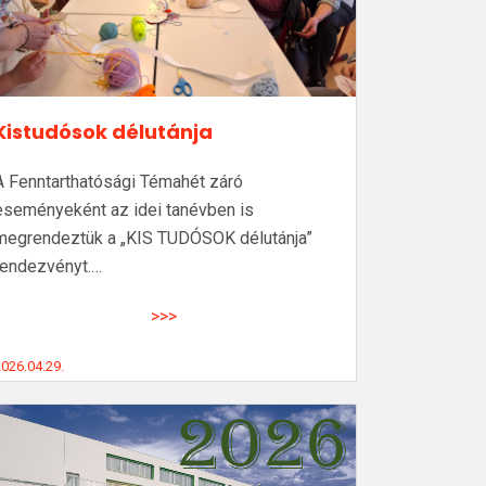
Kistudósok délutánja
A Fenntarthatósági Témahét záró
eseményeként az idei tanévben is
megrendeztük a „KIS TUDÓSOK délutánja”
rendezvényt.…
>>>
026.04.29.