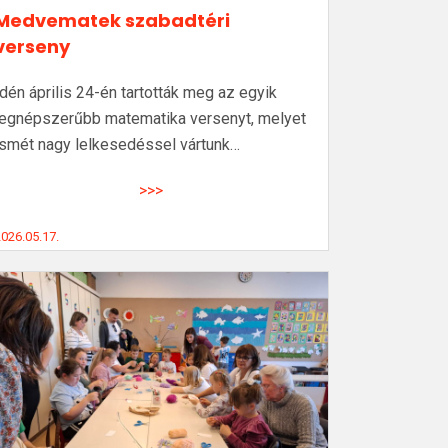
Medvematek szabadtéri
verseny
Idén április 24-én tartották meg az egyik
legnépszerűbb matematika versenyt, melyet
ismét nagy lelkesedéssel vártunk…
>>>
026.05.17.