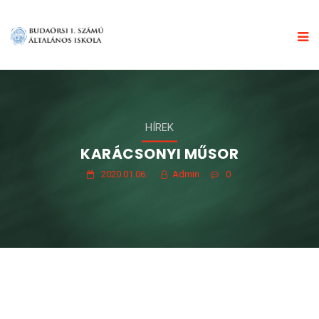
HÍREK
KARÁCSONYI MŰSOR
2020.01.06.
Admin
0