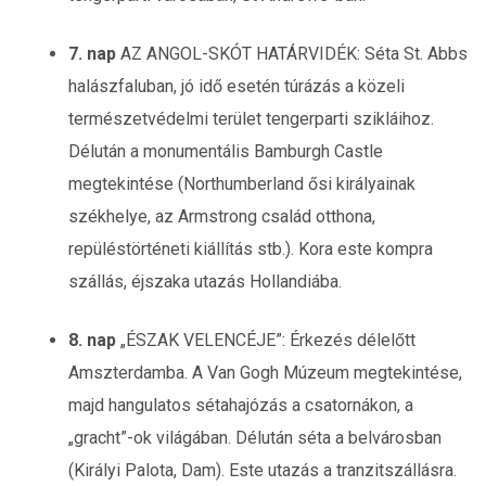
7. nap
AZ ANGOL-SKÓT HATÁRVIDÉK: Séta St. Abbs
halászfaluban, jó idő esetén túrázás a közeli
természetvédelmi terület tengerparti szikláihoz.
Délután a monumentális Bamburgh Castle
megtekintése (Northumberland ősi királyainak
székhelye, az Armstrong család otthona,
repüléstörténeti kiállítás stb.). Kora este kompra
szállás, éjszaka utazás Hollandiába.
8. nap
„ÉSZAK VELENCÉJE”: Érkezés délelőtt
Amszterdamba. A Van Gogh Múzeum megtekintése,
majd hangulatos sétahajózás a csatornákon, a
„gracht”-ok világában. Délután séta a belvárosban
(Királyi Palota, Dam). Este utazás a tranzitszállásra.