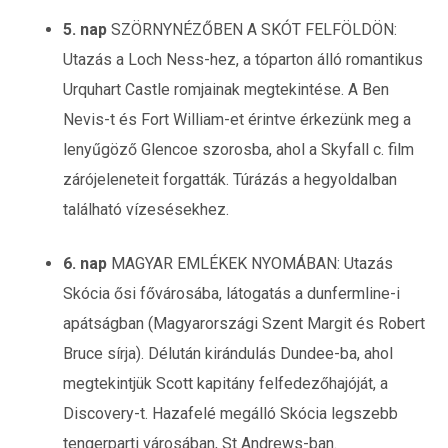
5. nap
SZÖRNYNÉZŐBEN A SKÓT FELFÖLDÖN:
Utazás a Loch Ness-hez, a tóparton álló romantikus
Urquhart Castle romjainak megtekintése. A Ben
Nevis-t és Fort William-et érintve érkezünk meg a
lenyűgöző Glencoe szorosba, ahol a Skyfall c. film
zárójeleneteit forgatták. Túrázás a hegyoldalban
található vízesésekhez.
6. nap
MAGYAR EMLÉKEK NYOMÁBAN: Utazás
Skócia ősi fővárosába, látogatás a dunfermline-i
apátságban (Magyarországi Szent Margit és Robert
Bruce sírja). Délután kirándulás Dundee-ba, ahol
megtekintjük Scott kapitány felfedezőhajóját, a
Discovery-t. Hazafelé megálló Skócia legszebb
tengerparti városában, St Andrews-ban.