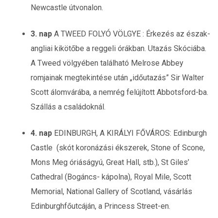
Newcastle útvonalon.
3. nap
A TWEED FOLYÓ VÖLGYE : Érkezés az észak-
angliai kikötőbe a reggeli órákban. Utazás Skóciába.
A Tweed völgyében található Melrose Abbey
romjainak megtekintése után „időutazás” Sir Walter
Scott álomvárába, a nemrég felújított Abbotsford-ba.
Szállás a családoknál.
4. nap
EDINBURGH, A KIRÁLYI FŐVÁROS: Edinburgh
Castle (skót koronázási ékszerek, Stone of Scone,
Mons Meg óriáságyú, Great Hall, stb.), St Giles’
Cathedral (Bogáncs- kápolna), Royal Mile, Scott
Memorial, National Gallery of Scotland, vásárlás
Edinburghfőutcáján, a Princess Street-en.