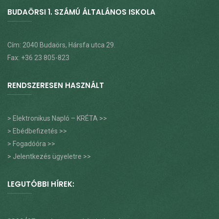
BUDAÖRSI 1. SZÁMÚ ÁLTALÁNOS ISKOLA
Cím: 2040 Budaörs, Hársfa utca 29.
Fax: +36 23 805-823
RENDSZERESEN HASZNÁLT
> Elektronikus Napló – KRÉTA >>
> Ebédbefizetés >>
> Fogadóóra >>
> Jelentkezés ügyeletre >>
LEGUTÓBBI HÍREK: