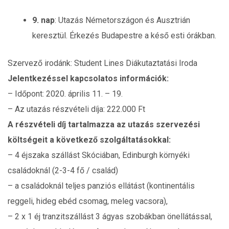
9. nap
: Utazás Németországon és Ausztrián
keresztül. Érkezés Budapestre a késő esti órákban.
Szervező irodánk: Student Lines Diákutaztatási Iroda
Jelentkezéssel kapcsolatos információk:
– Időpont: 2020. április 11. – 19.
– Az utazás részvételi díja: 222.000 Ft
A részvételi díj tartalmazza az utazás szervezési
költségeit a következő szolgáltatásokkal:
– 4 éjszaka szállást Skóciában, Edinburgh környéki
családoknál (2-3-4 fő / család)
– a családoknál teljes panziós ellátást (kontinentális
reggeli, hideg ebéd csomag, meleg vacsora),
– 2 x 1 éj tranzitszállást 3 ágyas szobákban önellátással,