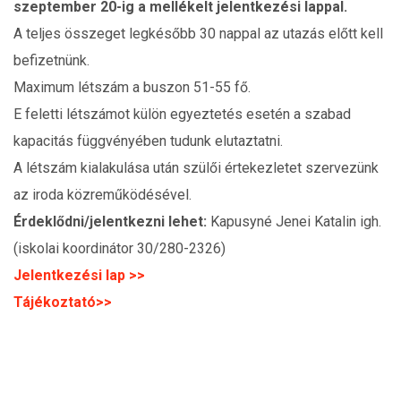
szeptember 20-ig a mellékelt jelentkezési lappal.
A teljes összeget legkésőbb 30 nappal az utazás előtt kell
befizetnünk.
Maximum létszám a buszon 51-55 fő.
E feletti létszámot külön egyeztetés esetén a szabad
kapacitás függvényében tudunk elutaztatni.
A létszám kialakulása után szülői értekezletet szervezünk
az iroda közreműködésével.
Érdeklődni/jelentkezni lehet:
Kapusyné Jenei Katalin igh.
(iskolai koordinátor 30/280-2326)
Jelentkezési lap >>
Tájékoztató>>