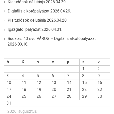
Kistudósok délutánja
2026.04.29.
Digitális alkotópályázat
2026.04.29.
Kis tudósok délutánja
2026.04.20.
Igazgatói pályázat
2026.04.01.
Budaörs 40 éve VÁROS – Digitális alkotópályázat
2026.03.18.
h
K
s
c
p
s
v
1
2
3
4
5
6
7
8
9
10
11
12
13
14
15
16
17
18
19
20
21
22
23
24
25
26
27
28
29
30
31
2026. augusztus