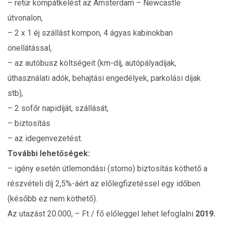
– retúr kompátkelést az Amsterdam – Newcastle
útvonalon,
– 2 x 1 éj szállást kompon, 4 ágyas kabinokban
önellátással,
– az autóbusz költségeit (km-díj, autópályadíjak,
úthasználati adók, behajtási engedélyek, parkolási díjak
stb),
– 2 sofőr napidíját, szállását,
– biztosítás
– az idegenvezetést.
További lehetőségek:
– igény esetén útlemondási (storno) biztosítás köthető a
részvételi díj 2,5%-áért az előlegfizetéssel egy időben
(később ez nem köthető).
Az utazást 20.000, – Ft / fő előleggel lehet lefoglalni
2019.