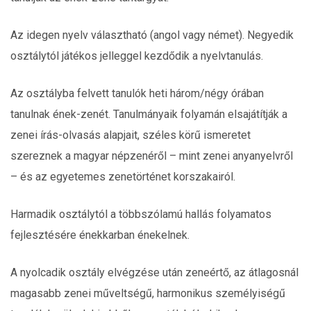
Az idegen nyelv választható (angol vagy német). Negyedik
osztálytól játékos jelleggel kezdődik a nyelvtanulás.
Az osztályba felvett tanulók heti három/négy órában
tanulnak ének-zenét. Tanulmányaik folyamán elsajátítják a
zenei írás-olvasás alapjait, széles körű ismeretet
szereznek a magyar népzenéről – mint zenei anyanyelvről
– és az egyetemes zenetörténet korszakairól.
Harmadik osztálytól a többszólamú hallás folyamatos
fejlesztésére énekkarban énekelnek.
A nyolcadik osztály elvégzése után zeneértő, az átlagosnál
magasabb zenei műveltségű, harmonikus személyiségű