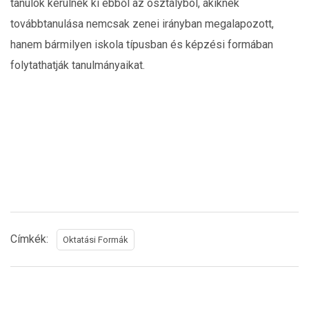
tanulók kerülnek ki ebből az osztályból, akiknek
továbbtanulása nemcsak zenei irányban megalapozott,
hanem bármilyen iskola típusban és képzési formában
folytathatják tanulmányaikat.
.
Címkék:
Oktatási Formák