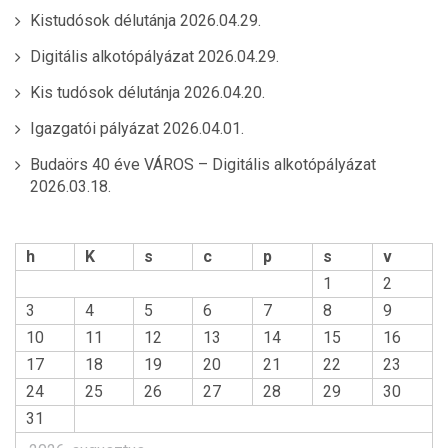
Kistudósok délutánja
2026.04.29.
Digitális alkotópályázat
2026.04.29.
Kis tudósok délutánja
2026.04.20.
Igazgatói pályázat
2026.04.01.
Budaörs 40 éve VÁROS – Digitális alkotópályázat
2026.03.18.
h
K
s
c
p
s
v
1
2
3
4
5
6
7
8
9
10
11
12
13
14
15
16
17
18
19
20
21
22
23
24
25
26
27
28
29
30
31