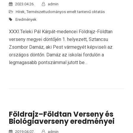
2023.04.26.
admin
Hírek
,
Természettudományos emelt tantervű oktatás
Eredmények
XXXI.Teleki Pál Kárpát-medencei Földrajz-Földtan
verseny megyei döntőjén 1. helyezett, Sztancsu
Zsombor Damáz, aki Pest vármegyét képviseli az
országos döntőn. Damáz az iskolai fordulón a
legmagasabb pontszámmal jutott be…
Földrajz–Földtan Verseny és
Biológiaverseny eredményei
2019.04.07.
admin