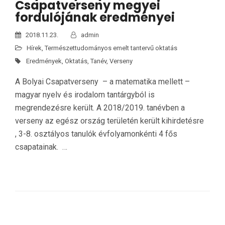
Csapatverseny megyei
fordulójának eredményei
2018.11.23.
admin
Hírek
,
Természettudományos emelt tantervű oktatás
Eredmények
,
Oktatás
,
Tanév
,
Verseny
A Bolyai Csapatverseny – a matematika mellett –
magyar nyelv és irodalom tantárgyból is
megrendezésre került. A 2018/2019. tanévben a
verseny az egész ország területén került kihirdetésre
, 3-8. osztályos tanulók évfolyamonkénti 4 fős
csapatainak. …