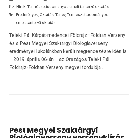
Hírek
,
Természettudományos emelt tantervű oktatás
Eredmények
,
Oktatás
,
Tanév
,
Természettudományos
emelt tantervű oktatás
Teleki Pál Kárpát-medencei Földrajz–Földtan Verseny
és a Pest Megyei Szaktárgyi Biológiaverseny
eredményei Iskolánkban került megrendezésre idén is
– 2019. április 06-án – az Országos Teleki Pál
Földrajz-Földtan Verseny megyei fordulója…
Pest Megyei Szaktárgyi
Biológiaverseny versenykiírás