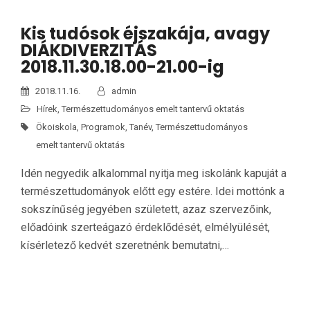
Kis tudósok éjszakája, avagy
DIÁKDIVERZITÁS
2018.11.30.18.00-21.00-ig
2018.11.16.
admin
Hírek
,
Természettudományos emelt tantervű oktatás
Ökoiskola
,
Programok
,
Tanév
,
Természettudományos
emelt tantervű oktatás
Idén negyedik alkalommal nyitja meg iskolánk kapuját a
természettudományok előtt egy estére. Idei mottónk a
sokszínűség jegyében született, azaz szervezőink,
előadóink szerteágazó érdeklődését, elmélyülését,
kísérletező kedvét szeretnénk bemutatni,…