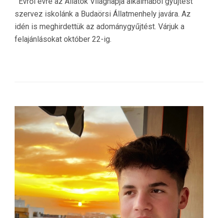
Évről évre az Állatok Világnapja alkalmából gyűjtést
szervez iskolánk a Budaörsi Állatmenhely javára. Az
idén is meghirdettük az adománygyűjtést. Várjuk a
felajánlásokat október 22-ig.