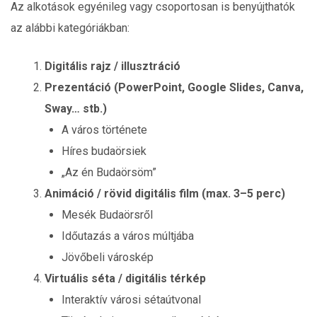
Az alkotások egyénileg vagy csoportosan is benyújthatók
az alábbi kategóriákban:
Digitális rajz / illusztráció
Prezentáció (PowerPoint, Google Slides, Canva,
Sway… stb.)
A város története
Híres budaörsiek
„Az én Budaörsöm”
Animáció / rövid digitális film (max. 3–5 perc)
Mesék Budaörsről
Időutazás a város múltjába
Jövőbeli városkép
Virtuális séta / digitális térkép
Interaktív városi sétaútvonal