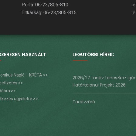
Porta: 06-23/805-810
e
Titkárság: 06-23/805-815
e
SZERESEN HASZNÁLT
LEGUTÓBBI HÍREK:
tronikus Napló – KRÉTA >>
2026/27 tanév taneszköz igé
befizetés >>
Határtalanul Projekt 2026.
dóóra >>
ntkezés ügyeletre >>
Tanévzáró