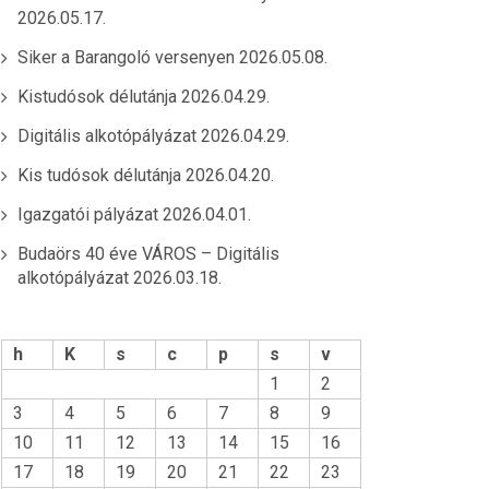
2026.05.17.
Siker a Barangoló versenyen
2026.05.08.
Kistudósok délutánja
2026.04.29.
Digitális alkotópályázat
2026.04.29.
Kis tudósok délutánja
2026.04.20.
Igazgatói pályázat
2026.04.01.
Budaörs 40 éve VÁROS – Digitális
alkotópályázat
2026.03.18.
h
K
s
c
p
s
v
1
2
3
4
5
6
7
8
9
10
11
12
13
14
15
16
17
18
19
20
21
22
23