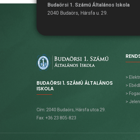
Budaörsi 1. Számú Általános Iskola
2040 Budaörs, Hársfa u. 29.
REND
> Elek
BUDAÖRSI 1. SZÁMÚ ÁLTALÁNOS
> Ebéd
ISKOLA
> Foga
> Jele
Cím: 2040 Budaörs, Hársfa utca 29.
Fax: +36 23 805-823