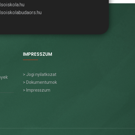
lsoiskola.hu
lsoiskolabudaors.hu
IMPRESSZUM
> Jogi nyilatkozat
nyek
> Dokumentumok
> Impresszum