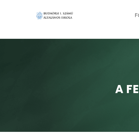
F
A F