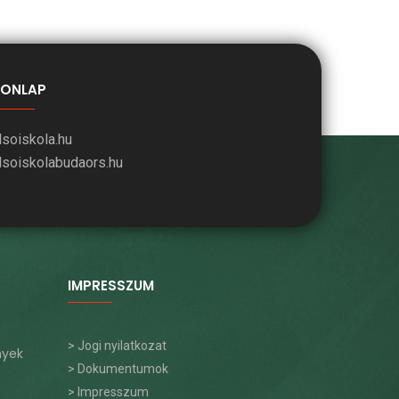
ONLAP
lsoiskola.hu
lsoiskolabudaors.hu
IMPRESSZUM
> Jogi nyilatkozat
nyek
> Dokumentumok
> Impresszum