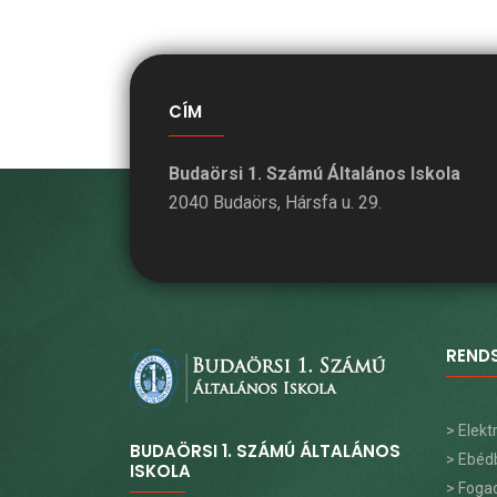
CÍM
Budaörsi 1. Számú Általános Iskola
2040 Budaörs, Hársfa u. 29.
REND
> Elek
BUDAÖRSI 1. SZÁMÚ ÁLTALÁNOS
> Ebéd
ISKOLA
> Foga