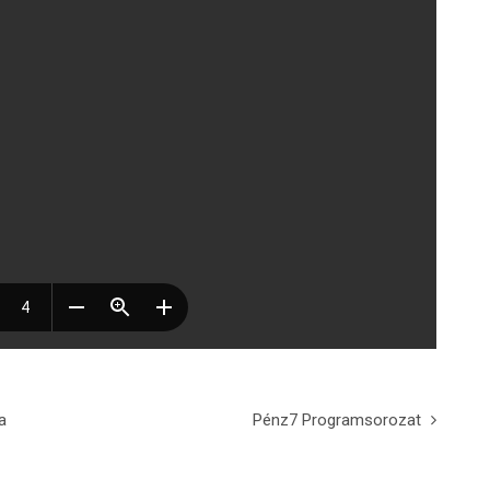
a
Pénz7 Programsorozat