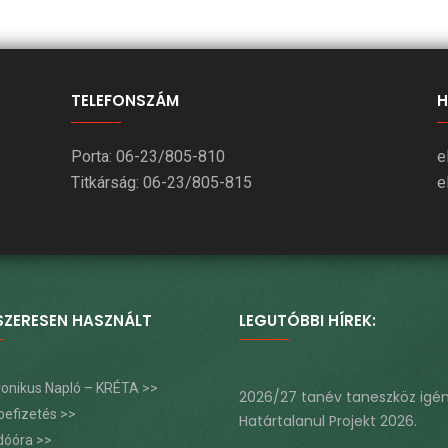
TELEFONSZÁM
H
Porta: 06-23/805-810
e
Titkárság: 06-23/805-815
e
SZERESEN HASZNÁLT
LEGUTÓBBI HÍREK:
tronikus Napló – KRÉTA >>
2026/27 tanév taneszköz igé
befizetés >>
Határtalanul Projekt 2026.
dóóra >>