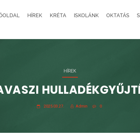
ŐOLDAL
HÍREK
KRÉTA
ISKOLÁNK
OKTATÁS
HÍREK
AVASZI HULLADÉKGYŰJT
2025.03.27.
Admin
0