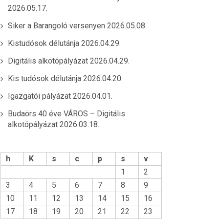
2026.05.17.
Siker a Barangoló versenyen
2026.05.08.
Kistudósok délutánja
2026.04.29.
Digitális alkotópályázat
2026.04.29.
Kis tudósok délutánja
2026.04.20.
Igazgatói pályázat
2026.04.01.
Budaörs 40 éve VÁROS – Digitális
alkotópályázat
2026.03.18.
h
K
s
c
p
s
v
1
2
3
4
5
6
7
8
9
10
11
12
13
14
15
16
17
18
19
20
21
22
23