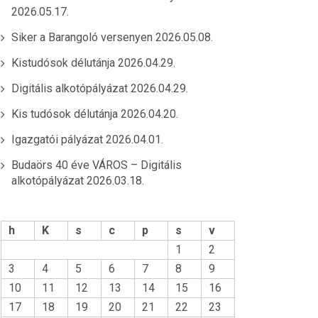
2026.05.17.
Siker a Barangoló versenyen
2026.05.08.
Kistudósok délutánja
2026.04.29.
Digitális alkotópályázat
2026.04.29.
Kis tudósok délutánja
2026.04.20.
Igazgatói pályázat
2026.04.01.
Budaörs 40 éve VÁROS – Digitális
alkotópályázat
2026.03.18.
h
K
s
c
p
s
v
1
2
3
4
5
6
7
8
9
10
11
12
13
14
15
16
17
18
19
20
21
22
23