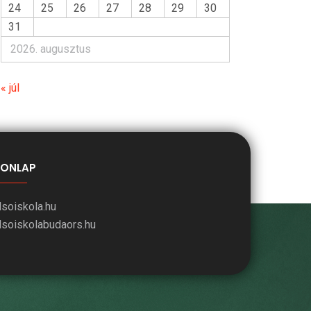
24
25
26
27
28
29
30
31
2026. augusztus
« júl
ONLAP
lsoiskola.hu
lsoiskolabudaors.hu