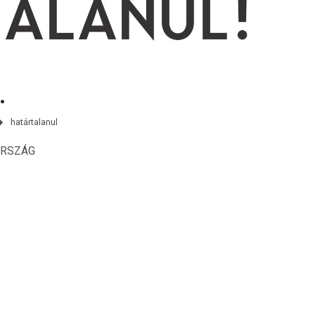
.
határtalanul
ORSZÁG