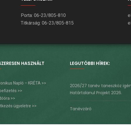
Porta: 06-23/805-810
e
Titkárság: 06-23/805-815
e
SZERESEN HASZNÁLT
LEGUTÓBBI HÍREK:
tronikus Napló – KRÉTA >>
2026/27 tanév taneszköz igé
befizetés >>
Határtalanul Projekt 2026.
dóóra >>
ntkezés ügyeletre >>
Tanévzáró