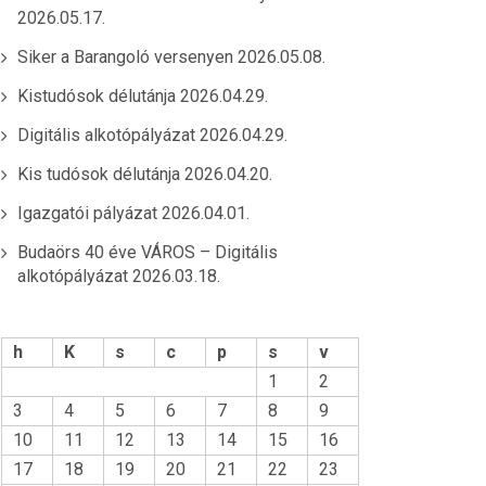
2026.05.17.
Siker a Barangoló versenyen
2026.05.08.
Kistudósok délutánja
2026.04.29.
Digitális alkotópályázat
2026.04.29.
Kis tudósok délutánja
2026.04.20.
Igazgatói pályázat
2026.04.01.
Budaörs 40 éve VÁROS – Digitális
alkotópályázat
2026.03.18.
h
K
s
c
p
s
v
1
2
3
4
5
6
7
8
9
10
11
12
13
14
15
16
17
18
19
20
21
22
23