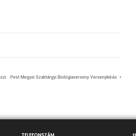
szi
Pest Megyei Szaktárgyi Biológiaverseny Versenykiírás
TELEFONSZÁM
H