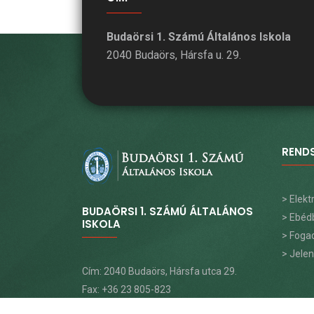
Budaörsi 1. Számú Általános Iskola
2040 Budaörs, Hársfa u. 29.
REND
> Elek
BUDAÖRSI 1. SZÁMÚ ÁLTALÁNOS
> Ebéd
ISKOLA
> Foga
> Jele
Cím: 2040 Budaörs, Hársfa utca 29.
Fax: +36 23 805-823