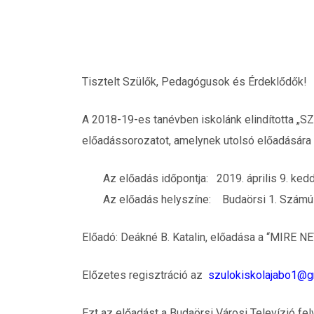
Tisztelt Szülők, Pedagógusok és Érdeklődők!
A 2018-19-es tanévben iskolánk elindította „S
előadássorozatot, amelynek utolsó előadására k
Az előadás időpontja: 2019. április 9. ked
Az előadás helyszíne: Budaörsi 1. Számú 
Előadó:
Deákné B. Katalin, e
lőadása a “MIRE NE
Előzetes regisztráció az
szulokiskolajabo1@g
Ezt az előadást a Budaörsi Városi Televízió fel