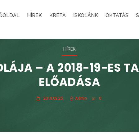
ŐOLDAL
HÍREK
KRÉTA
ISKOLÁNK
OKTATÁS
HÍREK
OLÁJA – A 2018-19-ES T
ELŐADÁSA
2019.03.25.
Admin
0