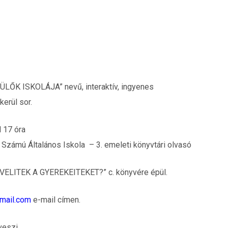
ZÜLŐK ISKOLÁJA” nevű, interaktív, ingyenes
erül sor.
d 17 óra
Számú Általános Iskola – 3. emeleti könyvtári olvasó
VELITEK A GYEREKEITEKET?” c. könyvére épül.
mail.com
e-mail címen.
veszi.