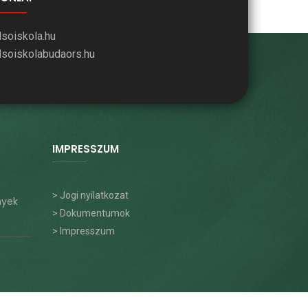
lsoiskola.hu
lsoiskolabudaors.hu
IMPRESSZUM
> Jogi nyilatkozat
nyek
> Dokumentumok
> Impresszum