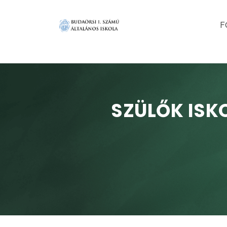
F
SZÜLŐK ISK