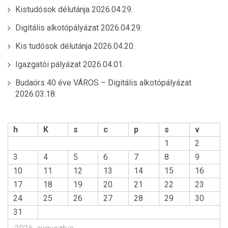
Kistudósok délutánja
2026.04.29.
Digitális alkotópályázat
2026.04.29.
Kis tudósok délutánja
2026.04.20.
Igazgatói pályázat
2026.04.01.
Budaörs 40 éve VÁROS – Digitális alkotópályázat
2026.03.18.
h
K
s
c
p
s
v
1
2
3
4
5
6
7
8
9
10
11
12
13
14
15
16
17
18
19
20
21
22
23
24
25
26
27
28
29
30
31