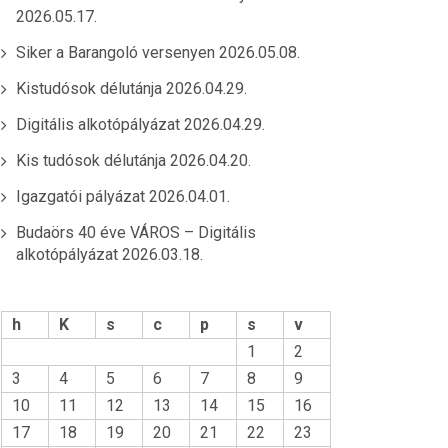
2026.05.17.
Siker a Barangoló versenyen
2026.05.08.
Kistudósok délutánja
2026.04.29.
Digitális alkotópályázat
2026.04.29.
Kis tudósok délutánja
2026.04.20.
Igazgatói pályázat
2026.04.01.
Budaörs 40 éve VÁROS – Digitális
alkotópályázat
2026.03.18.
h
K
s
c
p
s
v
1
2
3
4
5
6
7
8
9
10
11
12
13
14
15
16
17
18
19
20
21
22
23