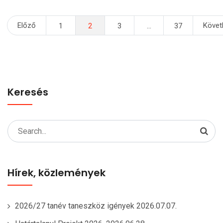
Bejegyzések
Előző
Követ
1
2
3
…
37
lapozása
Keresés
Search
for:
Hírek, közlemények
2026/27 tanév taneszköz igények
2026.07.07.