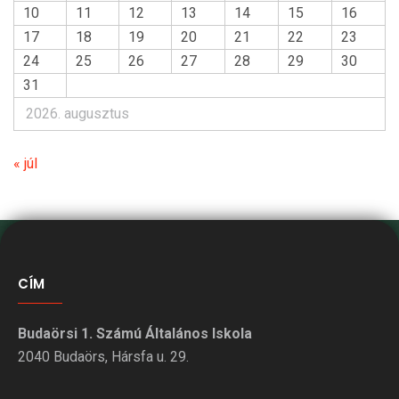
10
11
12
13
14
15
16
17
18
19
20
21
22
23
24
25
26
27
28
29
30
31
2026. augusztus
« júl
CÍM
Budaörsi 1. Számú Általános Iskola
2040 Budaörs, Hársfa u. 29.