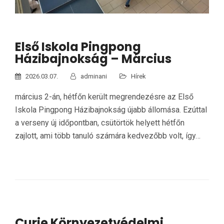
Első Iskola Pingpong
Házibajnokság – Március
2026.03.07.
adminani
Hírek
március 2-án, hétfőn került megrendezésre az Első
Iskola Pingpong Házibajnokság újabb állomása. Ezúttal
a verseny új időpontban, csütörtök helyett hétfőn
zajlott, ami több tanuló számára kedvezőbb volt, így…
Curie Környezetvédelmi