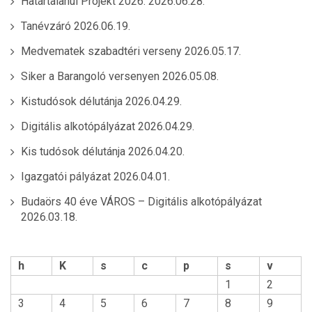
Határtalanul Projekt 2026.
2026.06.28.
Tanévzáró
2026.06.19.
Medvematek szabadtéri verseny
2026.05.17.
Siker a Barangoló versenyen
2026.05.08.
Kistudósok délutánja
2026.04.29.
Digitális alkotópályázat
2026.04.29.
Kis tudósok délutánja
2026.04.20.
Igazgatói pályázat
2026.04.01.
Budaörs 40 éve VÁROS – Digitális alkotópályázat
2026.03.18.
h
K
s
c
p
s
v
1
2
3
4
5
6
7
8
9