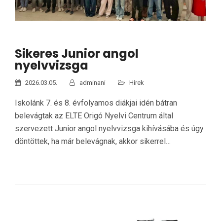
Sikeres Junior angol
nyelvvizsga
2026.03.05.
adminani
Hírek
Iskolánk 7. és 8. évfolyamos diákjai idén bátran
belevágtak az ELTE Origó Nyelvi Centrum által
szervezett Junior angol nyelvvizsga kihívásába és úgy
döntöttek, ha már belevágnak, akkor sikerrel…