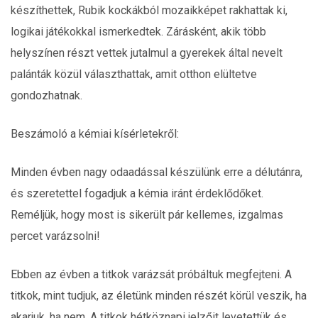
készíthettek, Rubik kockákból mozaikképet rakhattak ki,
logikai játékokkal ismerkedtek. Zárásként, akik több
helyszínen részt vettek jutalmul a gyerekek által nevelt
palánták közül választhattak, amit otthon elültetve
gondozhatnak.
Beszámoló a kémiai kísérletekről:
Minden évben nagy odaadással készülünk erre a délutánra,
és szeretettel fogadjuk a kémia iránt érdeklődőket.
Reméljük, hogy most is sikerült pár kellemes, izgalmas
percet varázsolni!
Ebben az évben a titkok varázsát próbáltuk megfejteni. A
titkok, mint tudjuk, az életünk minden részét körül veszik, ha
akarjuk, ha nem. A titkok hétköznapi jelzőit levetettük és