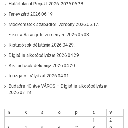
Határtalanul Projekt 2026.
2026.06.28.
Tanévzáró
2026.06.19.
Medvematek szabadtéri verseny
2026.05.17.
Siker a Barangoló versenyen
2026.05.08.
Kistudósok délutánja
2026.04.29.
Digitális alkotópályázat
2026.04.29.
Kis tudósok délutánja
2026.04.20.
Igazgatói pályázat
2026.04.01.
Budaörs 40 éve VÁROS – Digitális alkotópályázat
2026.03.18.
h
K
s
c
p
s
v
1
2
3
4
5
6
7
8
9