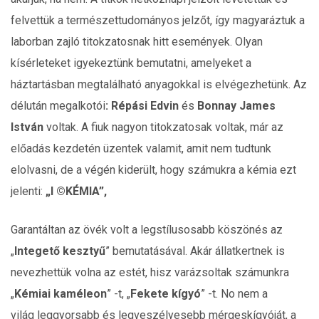
felvettük a természettudományos jelzőt, így magyaráztuk a
laborban zajló titokzatosnak hitt események. Olyan
kísérleteket igyekeztünk bemutatni, amelyeket a
háztartásban megtalálható anyagokkal is elvégezhetünk. Az
délután megalkotói
: Répási Edvin
és
Bonnay James
István
voltak. A fiuk nagyon titokzatosak voltak, már az
előadás kezdetén üzentek valamit, amit nem tudtunk
elolvasni, de a végén kiderült, hogy számukra a kémia ezt
jelenti:
„I
©KÉMIA”,
Garantáltan az övék volt a legstílusosabb köszönés az
„
Integető kesztyű
” bemutatásával. Akár állatkertnek is
nevezhettük volna az estét, hisz varázsoltak számunkra
„
Kémiai kaméleon
” -t, „
Fekete kígyó
” -t. No nem a
világ leggyorsabb és legveszélyesebb mérgeskígyóját, a