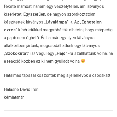
fekete mambát, hanem egy veszélytelen, ám látványos
kísérletet. Egyszerűen, de nagyon szórakoztatóan
készítettek látványos „
Lávalámpa
” -t. Az „
Éghetelen
ezres
” kísérletükkel megpróbálták elhitetni, hogy márpedig
a papír nem éghető. És ha már egy ilyen látványos
állatkertben jártunk, megcsodálhattunk egy látványos
„
Szökőkutat
” is! Végül egy „
Hajó
” -ra szállhattunk volna, ha
a reakció közben az ki nem gyulladt volna
Hatalmas tapssal köszönték meg a jelenlévők a csodákat!
Halasné Dávid Irén
kémiatanár