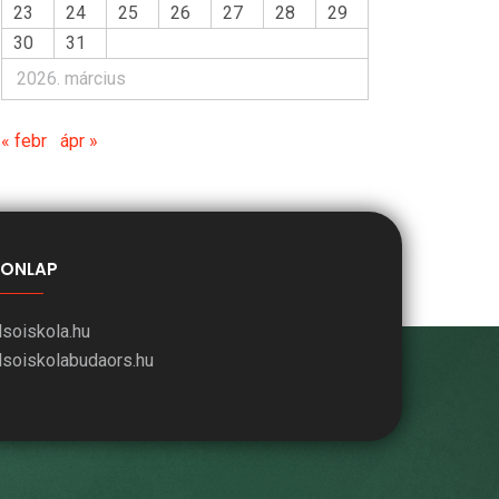
23
24
25
26
27
28
29
30
31
2026. március
« febr
ápr »
ONLAP
lsoiskola.hu
lsoiskolabudaors.hu