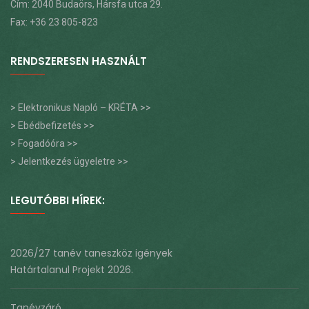
Cím: 2040 Budaörs, Hársfa utca 29.
Fax: +36 23 805-823
RENDSZERESEN HASZNÁLT
> Elektronikus Napló – KRÉTA >>
> Ebédbefizetés >>
> Fogadóóra >>
> Jelentkezés ügyeletre >>
LEGUTÓBBI HÍREK:
2026/27 tanév taneszköz igények
Határtalanul Projekt 2026.
Tanévzáró