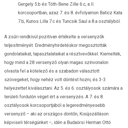
Gergely 5.b és Tóth-Bene Zille 6.c, a II.
korcsoportban, azaz 7. és 8. évfolyamon Baticz Kata
7.b, Kunos Lilla 7.c és Tuncsik Saul a 8.a osztályból.
A zsűri rendkívül pozitívan értékelte a versenyzők
teljesítményét. Eredményhirdetéskor megosztották
gondolataikat, tapasztalataikat a résztvevőkkel. Kiemelték,
hogy mind a 28 versenyző olyan magas színvonalon
olvasta fel a kötelező és a szabadon választott
szövegeket, hogy nehéz volt döntést hozni, és 3-3
helyezettet kiválasztani. Az 5. és 6. osztályosok számára a
területi fordulón véget ért a versenyzés. A 7. és 8.
osztályosok korcsoportjából a legeredményesebb
versenyző – aki az országos döntőn, Kisújszálláson
képviseli térségünket –, idén a Budaörsi Herman Ottó