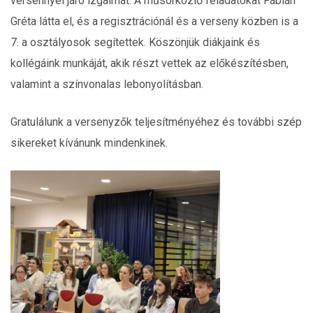
versennyel járó izgalmat. A műsorközlő feladatokat Fábián
Gréta látta el, és a regisztrációnál és a verseny közben is a
7. a osztályosok segítettek. Köszönjük diákjaink és
kollégáink munkáját, akik részt vettek az előkészítésben,
valamint a színvonalas lebonyolításban.
Gratulálunk a versenyzők teljesítményéhez és további szép
sikereket kívánunk mindenkinek.