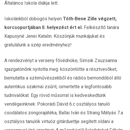
Általános Iskola diákja lett.
Iskolánkból dobogós helyen
Tóth-Bene Zille végzett,
korcsoportjában II. helyezést ért el.
Felkészítő tanára
Kapusyné Jenei Katalin. Köszönjük munkájukat és
gratulálunk a szép eredményhez!
A rendezvényt a verseny fővédnöke, Simsik Zsuzsanna
igazgatónőnk nyitotta meg: köszöntötte a résztvevőket,
bemutatta a színművészekből és rádiós bemondóból álló
autentikus szakmai zsűrit, ismertette a legfontosabb
tudnivalókat. Egy rövid műsorral is kedveskedtünk
vendégeinknek: Pokorádi Dávid 6.c osztályos tanuló
csodálatos zongorajátéka, Ballai Iván és Strang Mátyás 7.a
osztályos tanulók virtuóz gitárduettje segített oldani a