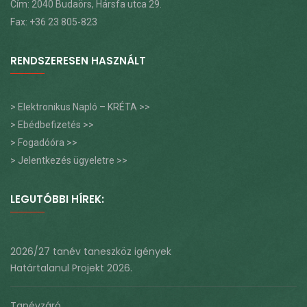
Cím: 2040 Budaörs, Hársfa utca 29.
Fax: +36 23 805-823
RENDSZERESEN HASZNÁLT
> Elektronikus Napló – KRÉTA >>
> Ebédbefizetés >>
> Fogadóóra >>
> Jelentkezés ügyeletre >>
LEGUTÓBBI HÍREK:
2026/27 tanév taneszköz igények
Határtalanul Projekt 2026.
Tanévzáró