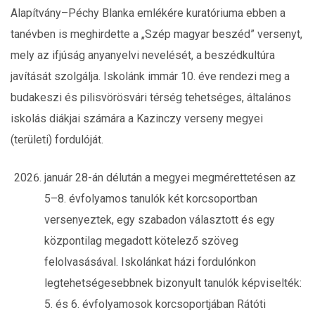
Alapítvány–Péchy Blanka emlékére kuratóriuma ebben a
tanévben is meghirdette a „Szép magyar beszéd” versenyt,
mely az ifjúság anyanyelvi nevelését, a beszédkultúra
javítását szolgálja. Iskolánk immár 10. éve rendezi meg a
budakeszi és pilisvörösvári térség tehetséges, általános
iskolás diákjai számára a Kazinczy verseny megyei
(területi) fordulóját.
január 28-án délután a megyei megmérettetésen az
5–8. évfolyamos tanulók két korcsoportban
versenyeztek, egy szabadon választott és egy
központilag megadott kötelező szöveg
felolvasásával. Iskolánkat házi fordulónkon
legtehetségesebbnek bizonyult tanulók képviselték:
5. és 6. évfolyamosok korcsoportjában Rátóti