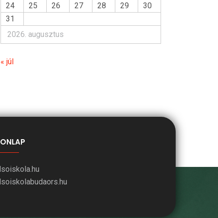
24
25
26
27
28
29
30
31
2026. augusztus
« júl
ONLAP
lsoiskola.hu
lsoiskolabudaors.hu