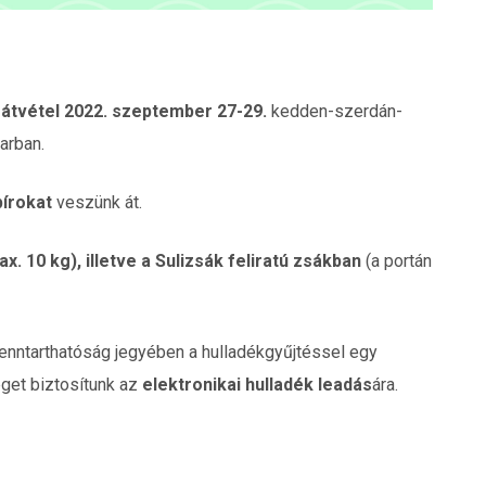
 átvétel
2022. szeptember 27-29.
kedden-szerdán-
arban.
pírokat
veszünk át.
. 10 kg), illetve a Sulizsák feliratú zsákban
(a portán
fenntarthatóság jegyében a hulladékgyűjtéssel egy
éget biztosítunk az
elektronikai hulladék leadás
ára.