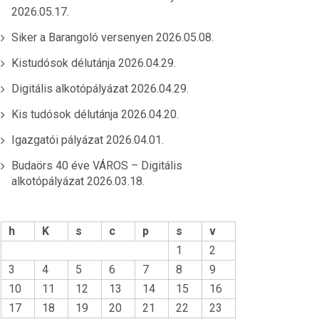
2026.05.17.
Siker a Barangoló versenyen
2026.05.08.
Kistudósok délutánja
2026.04.29.
Digitális alkotópályázat
2026.04.29.
Kis tudósok délutánja
2026.04.20.
Igazgatói pályázat
2026.04.01.
Budaörs 40 éve VÁROS – Digitális
alkotópályázat
2026.03.18.
h
K
s
c
p
s
v
1
2
3
4
5
6
7
8
9
10
11
12
13
14
15
16
17
18
19
20
21
22
23