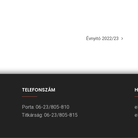
Évnyitó 2022/23
TELEFONSZÁM
H
Porta: 06-23/805-810
e
Titkárság: 06-23/805-815
e