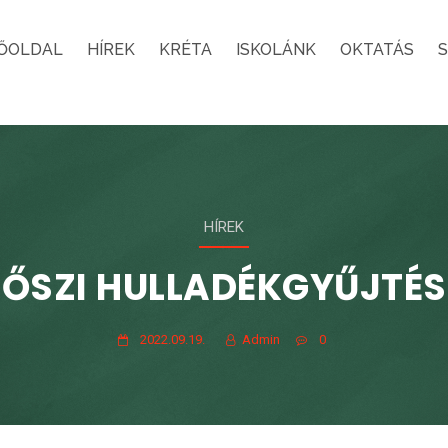
ŐOLDAL
HÍREK
KRÉTA
ISKOLÁNK
OKTATÁS
HÍREK
ŐSZI HULLADÉKGYŰJTÉS
2022.09.19.
Admin
0