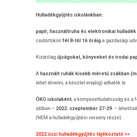
Hulladékgyűjtés iskolánkban:
papír, használtruha és elektronikai hulladék
csütörtökön
fél 8-tól 16 óráig
a gazdasági udv
Kizárólag
újságokat, könyveket és irodai pa
A
használt ruhák kisebb méretű zsákban (max
lehet átvenni, a készlet erejéig) adhatók le.
ÖKO iskolaként
, a környezettudatosság és a 
időben –
2022. szeptember 27-29
. – lehetős
(NEM a hulladékgyűjtési verseny része)
2022.őszi hulladékgyűjtés tájékoztató >>