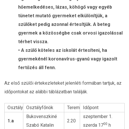
hőemelkedéses, lázas, köhögő vagy egyéb
tünetet mutató gyermeket elkülönítjük, a
szülőket pedig azonnal értesítjük. A beteg
gyermek a közösségbe csak orvosi igazolással
térhet vissza.
• A szülő köteles az iskolát értesíteni, ha
gyermekénél koronavírus-gyanú vagy igazolt
fertőzés áll fenn.
Az első szülői értekezleteket jelenléti formában tartjuk, az
időpontokat az alábbi táblázatban találják.
Osztály
Osztályfőnök
Terem
Időpont
Bukovenszkiné
szeptember 1.
1.a
2.20
00
Szabó Katalin
szerda 17
h