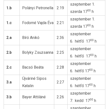
szeptember 1.
1.b
Polányi Petronella
2.19
00
szerda 17
h
szeptember 1.
1.c
Fodorné Vajda Éva
2.21
00
szerda 17
h
szeptember
2.a
Bíró Anikó
2.36
00
6. hétfő 17
h
szeptember
2.b
Bolyky Zsuzsanna
2.25
00
6. hétfő 17
h
szeptember
2.c
Bacsó Beáta
2.28
00
6. hétfő 17
h
Újváriné Sipos
szeptember
3.a
2.27
00
Katalin
6. hétfő 17
h
szeptember
3.b
Bayer Attiláné
2.26
00
7. kedd 17
h
szeptember