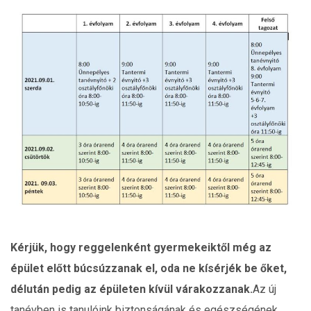
Kérjük, hogy reggelenként gyermekeiktől még az
épület előtt búcsúzzanak el, oda ne kísérjék be őket,
délután pedig az épületen kívül várakozzanak.
Az új
tanévben is tanulóink biztonságának és egészségének