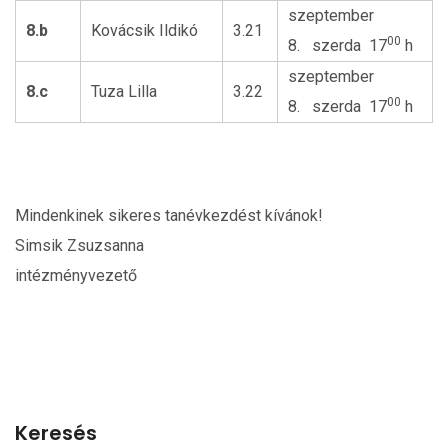
szeptember
8.b
Kovácsik Ildikó
3.21
00
8. szerda 17
h
szeptember
8.c
Tuza Lilla
3.22
00
8. szerda 17
h
Mindenkinek sikeres tanévkezdést kívánok!
Simsik Zsuzsanna
intézményvezető
Keresés