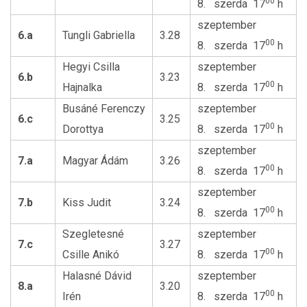
00
8. szerda 17
h
szeptember
6.a
Tungli Gabriella
3.28
00
8. szerda 17
h
Hegyi Csilla
szeptember
6.b
3.23
00
Hajnalka
8. szerda 17
h
Busáné Ferenczy
szeptember
6.c
3.25
00
Dorottya
8. szerda 17
h
szeptember
7.a
Magyar Ádám
3.26
00
8. szerda 17
h
szeptember
7.b
Kiss Judit
3.24
00
8. szerda 17
h
Szegletesné
szeptember
7.c
3.27
00
Csille Anikó
8. szerda 17
h
Halasné Dávid
szeptember
8.a
3.20
00
Irén
8. szerda 17
h