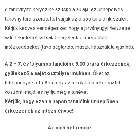
A tanévnyitó helyszíne az iskola aulája. Az ünnepélyes
tanévnyitóra szeretettel várjuk az elsős tanulóink szüleit.
Kérjük kedves vendégeinket, hogy a járványügyi helyzetre
való tekintettel tartsák be a jelenlegi megelőző
intézkedéseket (távolságtartás, maszk használata ajánlott).
A 2 – 7. évfolyamos tanulóink 9.00 órára érkezzenek,
gyülekező a saját osztálytermükben.
Őket az
Intézményvezető Asszony az iskolarádión keresztül
köszönti majd, és nyitja meg a tanévet.
Kérjük, hogy ezen a napon tanulóink ünneplőben
érkezzenek az intézménybe!
Az első hét rendje: