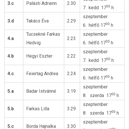
3.c
Palásti Adrienn
2.30
00
7. kedd 17
h
szeptember
3.d
Takács Éva
2.29
00
6. hétfő 17
h
Tucsekné Farkas
szeptember
4.a
2.23
00
Hedvig
6. hétfő 17
h
szeptember
4.b
Hegyi Eszter
2.22
00
7. kedd 17
h
szeptember
4.c
Feiertag Andrea
2.24
00
6. hétfő 17
h
szeptember
5.a
Badar Istvánné
3.19
00
8. szerda 17
h
szeptember
5.b
Farkas Lilla
3.29
00
8. szerda 17
h
szeptember
5.c
Borda Hajnalka
3.30