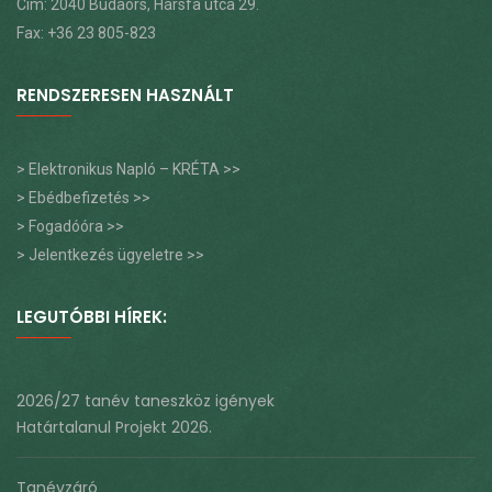
Cím: 2040 Budaörs, Hársfa utca 29.
Fax: +36 23 805-823
RENDSZERESEN HASZNÁLT
> Elektronikus Napló – KRÉTA >>
> Ebédbefizetés >>
> Fogadóóra >>
> Jelentkezés ügyeletre >>
LEGUTÓBBI HÍREK:
2026/27 tanév taneszköz igények
Határtalanul Projekt 2026.
Tanévzáró