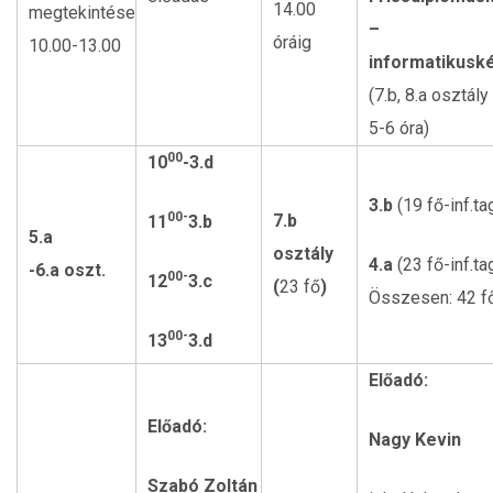
14.00
megtekintése
–
óráig
10.00-13.00
informatikusk
(7.b, 8.a osztály
5-6 óra)
00
10
-3.d
3.b
(19 fő-inf.tag
00-
7.b
11
3.b
5.a
osztály
4.a
(23 fő-inf.tag
-6.a oszt.
00-
12
3.c
(
23 fő
)
Összesen: 42 f
00-
13
3.d
Előadó:
Előadó:
Nagy Kevin
Szabó Zoltán