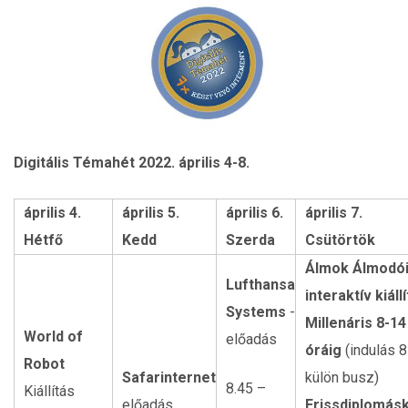
Digitális Témahét 2022. április 4-8.
április 4.
április 5.
április 6.
április 7.
Hétfő
Kedd
Szerda
Csütörtök
Álmok Álmodó
Lufthansa
interaktív kiáll
Systems
-
Millenáris
8-14
World of
előadás
óráig
(indulás 8
Robot
Safarinternet
külön busz)
8.45 –
Kiállítás
előadás
Frissdiplomás