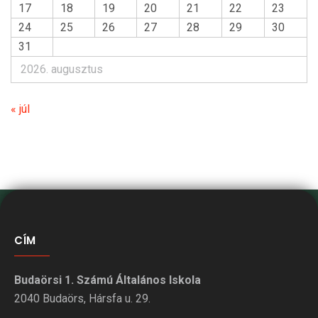
17
18
19
20
21
22
23
24
25
26
27
28
29
30
31
2026. augusztus
« júl
CÍM
Budaörsi 1. Számú Általános Iskola
2040 Budaörs, Hársfa u. 29.