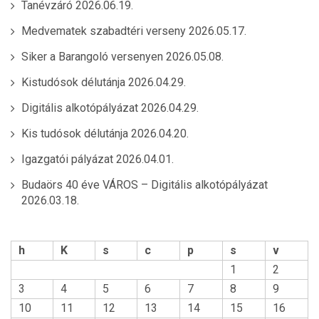
Tanévzáró
2026.06.19.
Medvematek szabadtéri verseny
2026.05.17.
Siker a Barangoló versenyen
2026.05.08.
Kistudósok délutánja
2026.04.29.
Digitális alkotópályázat
2026.04.29.
Kis tudósok délutánja
2026.04.20.
Igazgatói pályázat
2026.04.01.
Budaörs 40 éve VÁROS – Digitális alkotópályázat
2026.03.18.
h
K
s
c
p
s
v
1
2
3
4
5
6
7
8
9
10
11
12
13
14
15
16