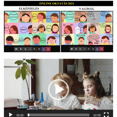
Videólejátszó
00:00
02:58