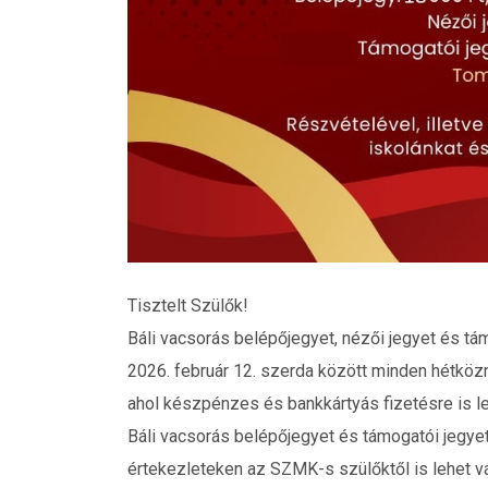
Tisztelt Szülők!
Báli vacsorás belépőjegyet, nézői jegyet és tám
2026. február 12. szerda között minden hétközna
ahol készpénzes és bankkártyás fizetésre is l
Báli vacsorás belépőjegyet és támogatói jegyet
értekezleteken az SZMK-s szülőktől is lehet vá