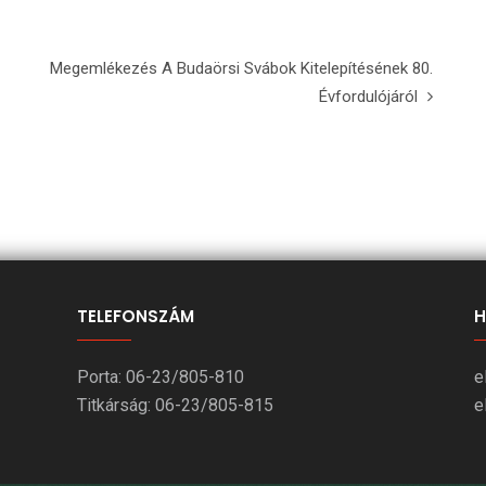
Megemlékezés A Budaörsi Svábok Kitelepítésének 80.
Évfordulójáról
TELEFONSZÁM
H
Porta: 06-23/805-810
e
Titkárság: 06-23/805-815
e