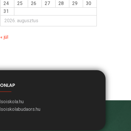
24
25
26
27
28
29
30
31
2026. augusztus
« júl
ONLAP
lsoiskola.hu
lsoiskolabudaors.hu