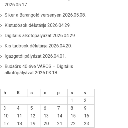
2026.05.17.
Siker a Barangoló versenyen
2026.05.08.
Kistudósok délutánja
2026.04.29.
Digitális alkotópályázat
2026.04.29.
Kis tudósok délutánja
2026.04.20.
Igazgatói pályázat
2026.04.01.
Budaörs 40 éve VÁROS – Digitális
alkotópályázat
2026.03.18.
h
K
s
c
p
s
v
1
2
3
4
5
6
7
8
9
10
11
12
13
14
15
16
17
18
19
20
21
22
23