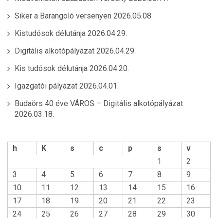
Siker a Barangoló versenyen
2026.05.08.
Kistudósok délutánja
2026.04.29.
Digitális alkotópályázat
2026.04.29.
Kis tudósok délutánja
2026.04.20.
Igazgatói pályázat
2026.04.01.
Budaörs 40 éve VÁROS – Digitális alkotópályázat
2026.03.18.
h
K
s
c
p
s
v
1
2
3
4
5
6
7
8
9
10
11
12
13
14
15
16
17
18
19
20
21
22
23
24
25
26
27
28
29
30