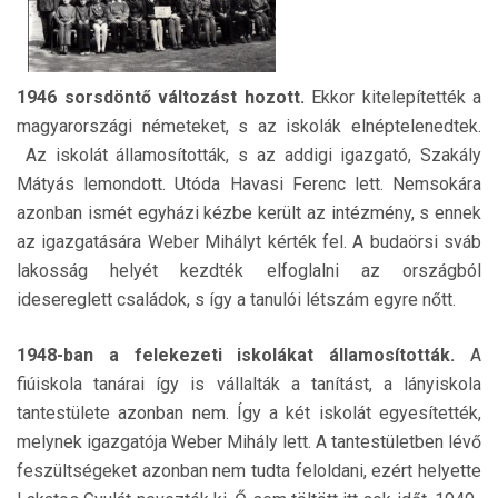
1946 sorsdöntő változást hozott.
Ekkor kitelepítették a
magyarországi németeket, s az iskolák elnéptelenedtek.
Az iskolát államosították, s az addigi igazgató, Szakály
Mátyás lemondott. Utóda Havasi Ferenc lett. Nemsokára
azonban ismét egyházi kézbe került az intézmény, s ennek
az igazgatására Weber Mihályt kérték fel. A budaörsi sváb
lakosság helyét kezdték elfoglalni az országból
idesereglett családok, s így a tanulói létszám egyre nőtt.
1948-ban a felekezeti iskolákat államosították.
A
fiúiskola tanárai így is vállalták a tanítást, a lányiskola
tantestülete azonban nem. Így a két iskolát egyesítették,
melynek igazgatója Weber Mihály lett. A tantestületben lévő
feszültségeket azonban nem tudta feloldani, ezért helyette