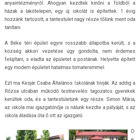
anyaintézményről. Ahogyan kezdtek kinőni a földből a
házak a lakótelepen, egy új iskolát is építettek. 1 évig
hozzánk tartozott, a tantestület nagy része tőlünk ment oda
tanítani.
A Béke téri épület egyre rosszabb állapotba került, s a
község akkori vezetése úgy gondolta, nem érdemes
felújítani, s eladta az épületet a postának. Helyette épített
egy modern épületet hatalmas tornateremmel.
Ezt ma Kesjár Csaba Általános Iskolának hívják. Az addig a
Rózsa utcában működő testnevelés tagozatos gyerekek
kerültek oda, és a tantestületünk egy része. Simon Mária,
az iskola mai igazgatónője is nálunk kezdte a pályáját, s az
iskola átadása óta ő ott az igazgató.
D
e