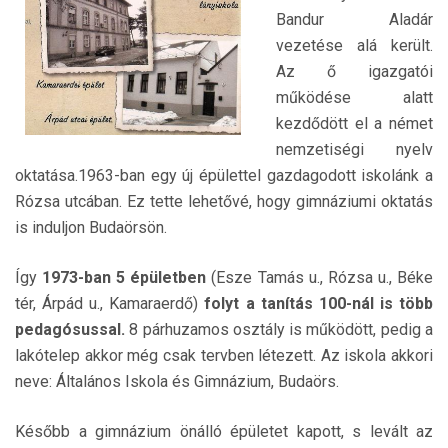
Bandur Aladár
vezetése alá került.
Az ő igazgatói
működése alatt
kezdődött el a német
nemzetiségi nyelv
oktatása.1963-ban egy új épülettel gazdagodott iskolánk a
Rózsa utcában. Ez tette lehetővé, hogy gimnáziumi oktatás
is induljon Budaörsön.
Így
1973-ban 5 épületben
(Esze Tamás u., Rózsa u., Béke
tér, Árpád u., Kamaraerdő)
folyt a tanítás 100-nál is több
pedagósussal.
8 párhuzamos osztály is működött, pedig a
lakótelep akkor még csak tervben létezett. Az iskola akkori
neve: Általános Iskola és Gimnázium, Budaörs.
Később a gimnázium önálló épületet kapott, s levált az