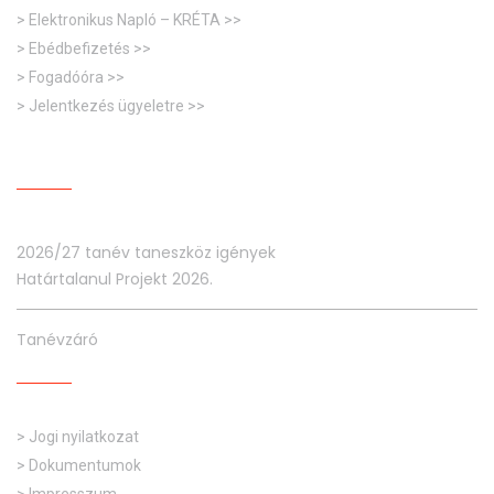
> Elektronikus Napló – KRÉTA >>
> Ebédbefizetés >>
> Fogadóóra >>
> Jelentkezés ügyeletre >>
LEGUTÓBBI HÍREK:
2026/27 tanév taneszköz igények
Határtalanul Projekt 2026.
Tanévzáró
IMPRESSZUM
> Jogi nyilatkozat
> Dokumentumok
> Impresszum