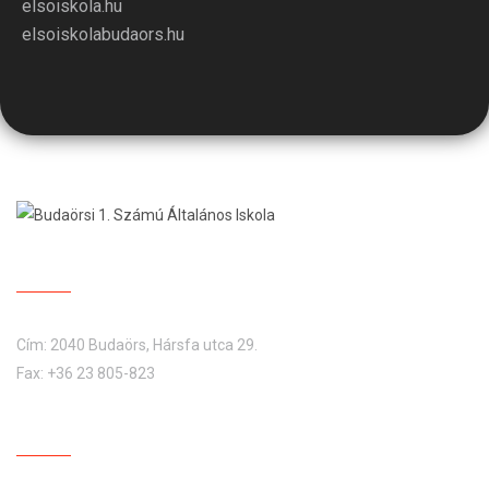
elsoiskola.hu
elsoiskolabudaors.hu
BUDAÖRSI 1. SZÁMÚ ÁLTALÁNOS ISKOLA
Cím: 2040 Budaörs, Hársfa utca 29.
Fax: +36 23 805-823
RENDSZERESEN HASZNÁLT