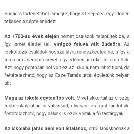
Budaörs történetéből ismerjük, hogy a település egy időben
teljesen elnéptelenedett.
Az 1700-as évek elején
német családok települtek be, s
így ismét élettel teli,
virágzó faluvá vált Budaörs.
Az
ideköltöző családok hosszú távra rendezkedtek be, s így a
templom megépítésével egy időben iskolát is építettek.
Azt, hogy pontosan hol volt ez az iskola, nem lehet tudni, de
feltételezhető, hogy az Esze Tamás utcai épületünk helyén
állt.
Maga az iskola egytanítós volt.
Mivel ekkortájt az ország
többi iskolájában is vallástant, olvasást és írást tanítottak,
feltételezhető, hogy nálunk is ezek voltak a fő tantárgyak.
Az iskolába járás nem volt általános,
erről tanúskodnak a