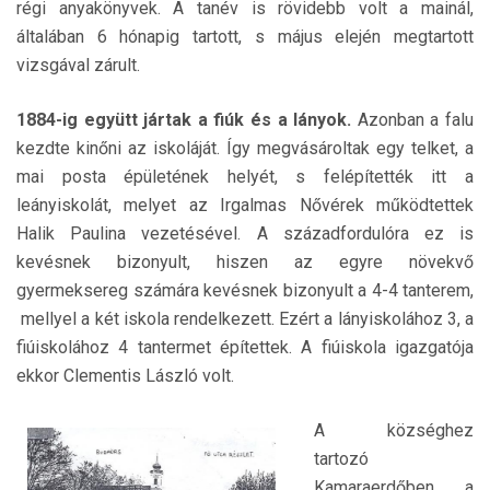
régi anyakönyvek. A tanév is rövidebb volt a mainál,
általában 6 hónapig tartott, s május elején megtartott
vizsgával zárult.
1884-ig együtt jártak a fiúk és a lányok.
Azonban a falu
kezdte kinőni az iskoláját. Így megvásároltak egy telket, a
mai posta épületének helyét, s felépítették itt a
leányiskolát, melyet az Irgalmas Nővérek működtettek
Halik Paulina vezetésével. A századfordulóra ez is
kevésnek bizonyult, hiszen az egyre növekvő
gyermeksereg számára kevésnek bizonyult a 4-4 tanterem,
mellyel a két iskola rendelkezett. Ezért a lányiskolához 3, a
fiúiskolához 4 tantermet építettek. A fiúiskola igazgatója
ekkor Clementis László volt.
A községhez
tartozó
Kamaraerdőben a