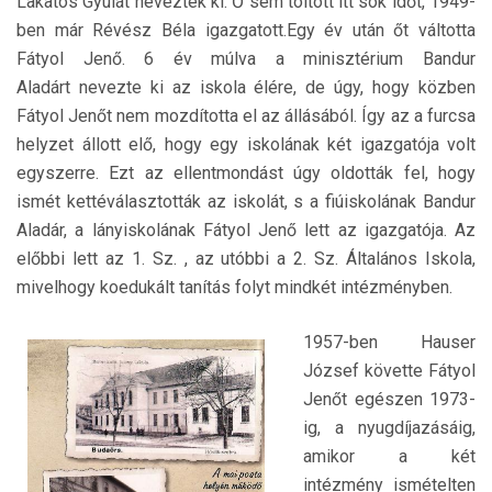
Lakatos Gyulát nevezték ki. Ő sem töltött itt sok időt, 1949-
ben már Révész Béla igazgatott.Egy év után őt váltotta
Fátyol Jenő. 6 év múlva a minisztérium Bandur
Aladárt nevezte ki az iskola élére, de úgy, hogy közben
Fátyol Jenőt nem mozdította el az állásából. Így az a furcsa
helyzet állott elő, hogy egy iskolának két igazgatója volt
egyszerre. Ezt az ellentmondást úgy oldották fel, hogy
ismét kettéválasztották az iskolát, s a fiúiskolának Bandur
Aladár, a lányiskolának Fátyol Jenő lett az igazgatója. Az
előbbi lett az 1. Sz. , az utóbbi a 2. Sz. Általános Iskola,
mivelhogy koedukált tanítás folyt mindkét intézményben.
1957-ben Hauser
József követte Fátyol
Jenőt egészen 1973-
ig, a nyugdíjazásáig,
amikor a két
intézmény ismételten