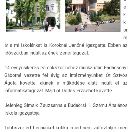
e
k
k
or
m
ár a mi iskolánkat is Koroknai Jenőné igazgatta. Ebben az
időszakban indult az ének-zenei tagozat.
14 évnyi sikeres és sokszor nehéz munka után Badacsonyi
Gáborné vezette fél évig az intézményünket. Őt Szívós
Ágota követte, akinek a működése alatt indult el az
informatikatagozat. Majd őt Dölles Erzsébet követte.
Jelenleg Simsik Zsuzsanna a Budaörsi 1. Számú Általános
Iskola igazgatója.
Többször ért bennünket kritika: miért nem változtatjuk meg